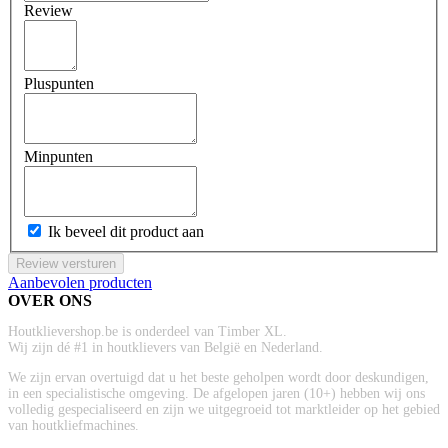
Review
Pluspunten
Minpunten
Ik beveel dit product aan
Review versturen
Aanbevolen producten
OVER ONS
Houtklievershop.be is onderdeel van Timber XL.
Wij zijn dé #1 in houtklievers van België en Nederland.
We zijn ervan overtuigd dat u het beste geholpen wordt door deskundigen,
in een specialistische omgeving. De afgelopen jaren (10+) hebben wij ons
volledig gespecialiseerd en zijn we uitgegroeid tot marktleider op het gebied
van houtkliefmachines.