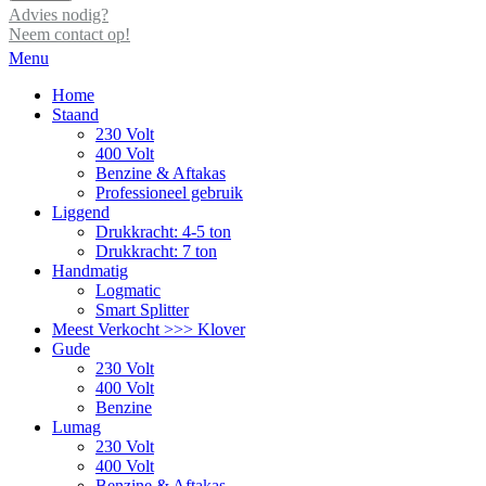
Advies nodig?
Neem contact op!
Menu
Home
Staand
230 Volt
400 Volt
Benzine & Aftakas
Professioneel gebruik
Liggend
Drukkracht: 4-5 ton
Drukkracht: 7 ton
Handmatig
Logmatic
Smart Splitter
Meest Verkocht >>> Klover
Gude
230 Volt
400 Volt
Benzine
Lumag
230 Volt
400 Volt
Benzine & Aftakas