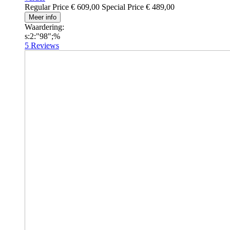
Regular Price
€ 609,00
Special Price
€ 489,00
Meer info
Waardering:
s:2:"98";%
5
Reviews