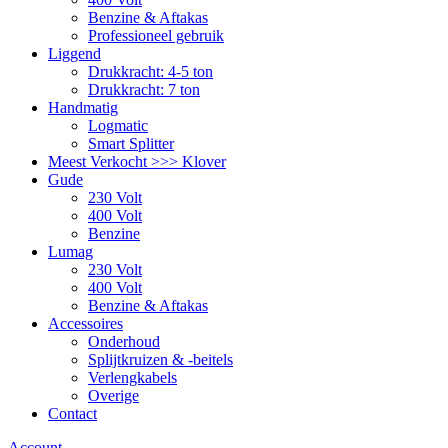
Benzine & Aftakas
Professioneel gebruik
Liggend
Drukkracht: 4-5 ton
Drukkracht: 7 ton
Handmatig
Logmatic
Smart Splitter
Meest Verkocht >>> Klover
Gude
230 Volt
400 Volt
Benzine
Lumag
230 Volt
400 Volt
Benzine & Aftakas
Accessoires
Onderhoud
Splijtkruizen & -beitels
Verlengkabels
Overige
Contact
Account