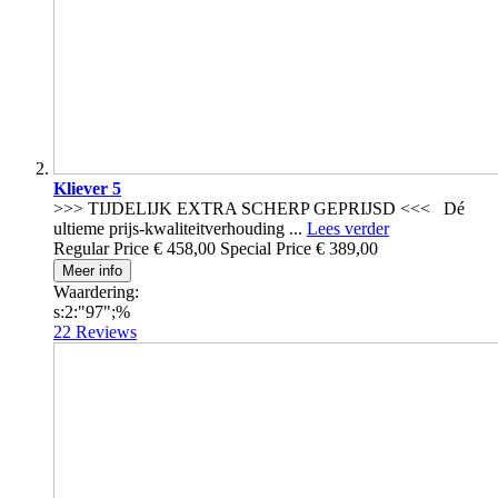
Kliever 5
>>> TIJDELIJK EXTRA SCHERP GEPRIJSD <<< Dé
ultieme prijs-kwaliteitverhouding ...
Lees verder
Regular Price
€ 458,00
Special Price
€ 389,00
Meer info
Waardering:
s:2:"97";%
22
Reviews