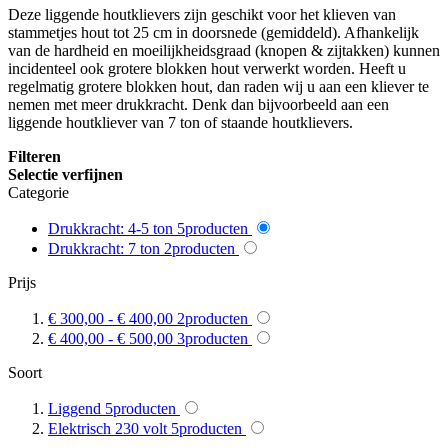
Deze liggende houtklievers zijn geschikt voor het klieven van
stammetjes hout tot 25 cm in doorsnede (gemiddeld). Afhankelijk
van de hardheid en moeilijkheidsgraad (knopen & zijtakken) kunnen
incidenteel ook grotere blokken hout verwerkt worden. Heeft u
regelmatig grotere blokken hout, dan raden wij u aan een kliever te
nemen met meer drukkracht. Denk dan bijvoorbeeld aan een
liggende houtkliever van 7 ton of staande houtklievers.
Filteren
Selectie verfijnen
Categorie
Drukkracht: 4-5 ton
5
producten
Drukkracht: 7 ton
2
producten
Prijs
€ 300,00
-
€ 400,00
2
producten
€ 400,00
-
€ 500,00
3
producten
Soort
Liggend
5
producten
Elektrisch 230 volt
5
producten