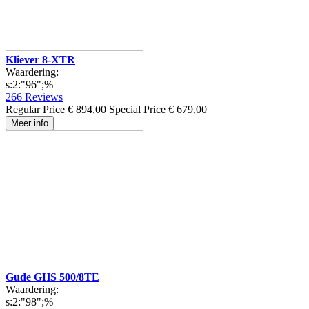
Kliever 8-XTR
Waardering:
s:2:"96";%
266
Reviews
Regular Price
€ 894,00
Special Price
€ 679,00
Meer info
Gude GHS 500/8TE
Waardering:
s:2:"98";%