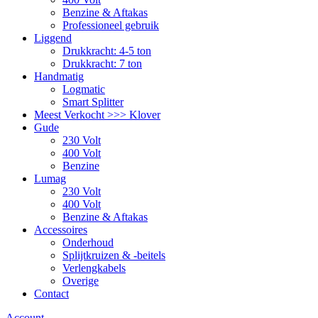
Benzine & Aftakas
Professioneel gebruik
Liggend
Drukkracht: 4-5 ton
Drukkracht: 7 ton
Handmatig
Logmatic
Smart Splitter
Meest Verkocht >>> Klover
Gude
230 Volt
400 Volt
Benzine
Lumag
230 Volt
400 Volt
Benzine & Aftakas
Accessoires
Onderhoud
Splijtkruizen & -beitels
Verlengkabels
Overige
Contact
Account