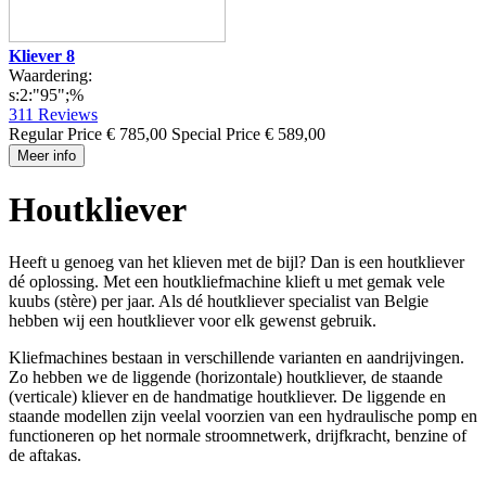
Kliever 8
Waardering:
s:2:"95";%
311
Reviews
Regular Price
€ 785,00
Special Price
€ 589,00
Meer info
Houtkliever
Heeft u genoeg van het klieven met de bijl? Dan is een houtkliever
dé oplossing. Met een houtkliefmachine klieft u met gemak vele
kuubs (stère) per jaar. Als dé houtkliever specialist van Belgie
hebben wij een houtkliever voor elk gewenst gebruik.
Kliefmachines bestaan in verschillende varianten en aandrijvingen.
Zo hebben we de liggende (horizontale) houtkliever, de staande
(verticale) kliever en de handmatige houtkliever. De liggende en
staande modellen zijn veelal voorzien van een hydraulische pomp en
functioneren op het normale stroomnetwerk, drijfkracht, benzine of
de aftakas.