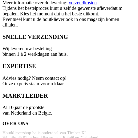
Meer informatie over de levering:
verzendkosten
.
Tijdens het bestelproces kunt u zelf de gewenste afleverdatum
bepalen. Kies het moment dat u het beste uitkomt.
Eventueel kunt u de houtkliever ook in ons magazijn komen
afhalen.
SNELLE VERZENDING
Wij leveren uw bestelling
binnen 1 á 2 werkdagen aan huis.
EXPERTISE
Advies nodig? Neem contact op!
Onze experts staan voor u klaar.
MARKTLEIDER
Al 10 jaar de grootste
van Nederland en Belgie.
OVER ONS
Houtklievershop.be is onderdeel van Timber XL.
Wij zijn dé #1 in houtklievers van België en Nederland.