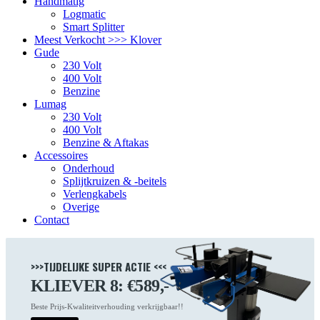
Handmatig
Logmatic
Smart Splitter
Meest Verkocht >>> Klover
Gude
230 Volt
400 Volt
Benzine
Lumag
230 Volt
400 Volt
Benzine & Aftakas
Accessoires
Onderhoud
Splijtkruizen & -beitels
Verlengkabels
Overige
Contact
>>>TIJDELIJKE SUPER ACTIE <<<
KLIEVER 8: €589,-
Beste Prijs-Kwaliteitverhouding verkrijgbaar!!