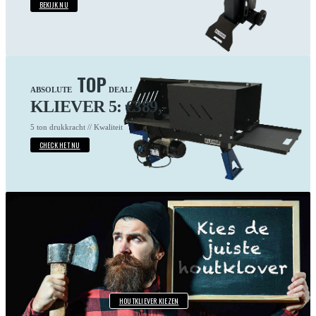
BEKIJK NU
TOP
ABSOLUTE
DEAL!
KLIEVER 5: €389,-
5 ton drukkracht // Kwaliteit
CHECK HET NU
HOUTKLIEVER KIEZEN