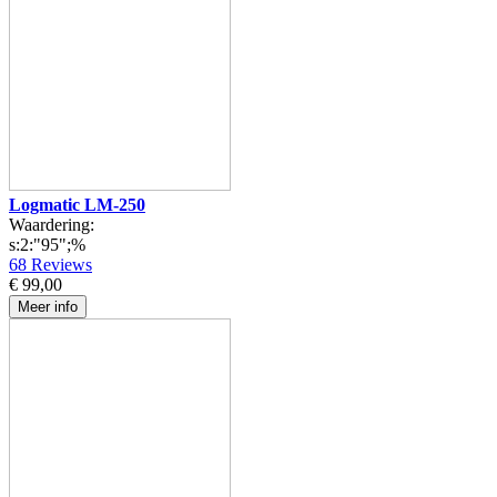
Logmatic LM-250
Waardering:
s:2:"95";%
68
Reviews
€ 99,00
Meer info