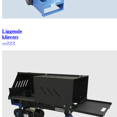
Liggende
klievers
---
>>>