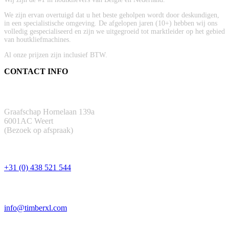
We zijn ervan overtuigd dat u het beste geholpen wordt door deskundigen,
in een specialistische omgeving. De afgelopen jaren (10+) hebben wij ons
volledig gespecialiseerd en zijn we uitgegroeid tot marktleider op het gebied
van houtkliefmachines.
Al onze prijzen zijn inclusief BTW.
CONTACT INFO
ADRES
Graafschap Hornelaan 139a
6001AC Weert
(Bezoek op afspraak)
TELEFOON
+31 (0) 438 521 544
EMAIL
info@timberxl.com
CONTACTFORMULIER