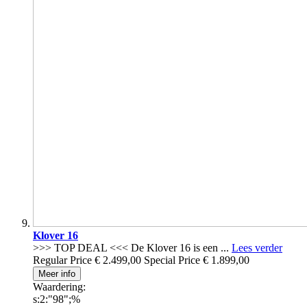
Klover 16
>>> TOP DEAL <<< De Klover 16 is een ...
Lees verder
Regular Price
€ 2.499,00
Special Price
€ 1.899,00
Meer info
Waardering:
s:2:"98";%