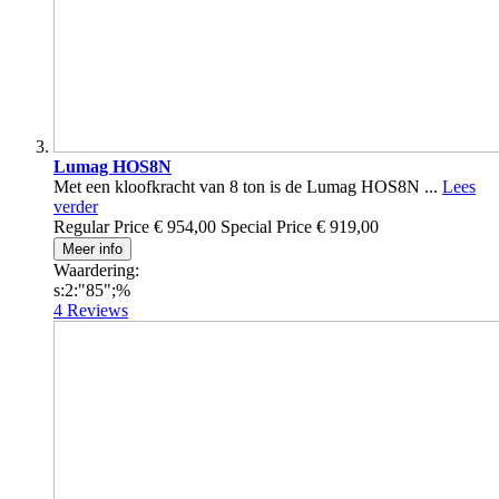
Lumag HOS8N
Met een kloofkracht van 8 ton is de Lumag HOS8N ...
Lees
verder
Regular Price
€ 954,00
Special Price
€ 919,00
Meer info
Waardering:
s:2:"85";%
4
Reviews