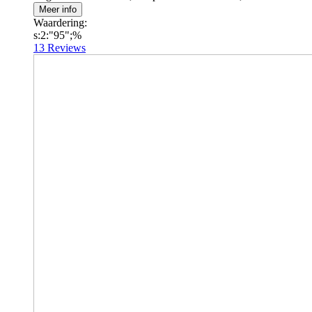
Meer info
Waardering:
s:2:"95";%
13
Reviews