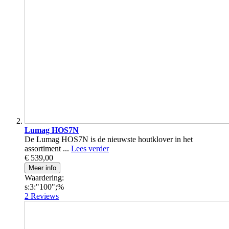
Lumag HOS7N
De Lumag HOS7N is de nieuwste houtklover in het
assortiment ...
Lees verder
€ 539,00
Meer info
Waardering:
s:3:"100";%
2
Reviews