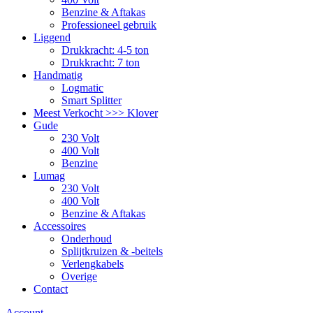
Benzine & Aftakas
Professioneel gebruik
Liggend
Drukkracht: 4-5 ton
Drukkracht: 7 ton
Handmatig
Logmatic
Smart Splitter
Meest Verkocht >>> Klover
Gude
230 Volt
400 Volt
Benzine
Lumag
230 Volt
400 Volt
Benzine & Aftakas
Accessoires
Onderhoud
Splijtkruizen & -beitels
Verlengkabels
Overige
Contact
Account