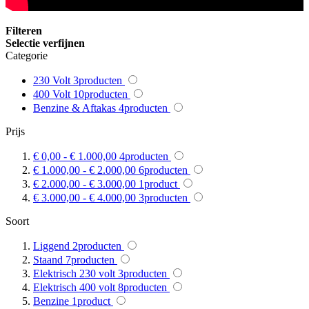
Filteren
Selectie verfijnen
Categorie
230 Volt
3
producten
400 Volt
10
producten
Benzine & Aftakas
4
producten
Prijs
€ 0,00
-
€ 1.000,00
4
producten
€ 1.000,00
-
€ 2.000,00
6
producten
€ 2.000,00
-
€ 3.000,00
1
product
€ 3.000,00
-
€ 4.000,00
3
producten
Soort
Liggend
2
producten
Staand
7
producten
Elektrisch 230 volt
3
producten
Elektrisch 400 volt
8
producten
Benzine
1
product