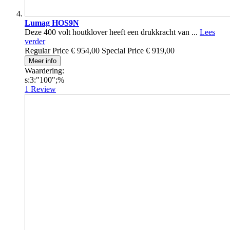
Lumag HOS9N
Deze 400 volt houtklover heeft een drukkracht van ...
Lees
verder
Regular Price
€ 954,00
Special Price
€ 919,00
Meer info
Waardering:
s:3:"100";%
1
Review