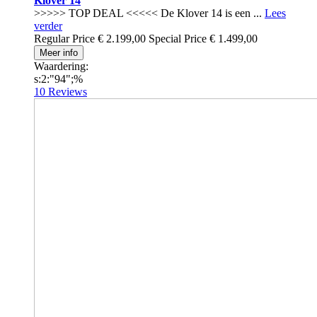
Klover 14
>>>>> TOP DEAL <<<<< De Klover 14 is een ...
Lees
verder
Regular Price
€ 2.199,00
Special Price
€ 1.499,00
Meer info
Waardering:
s:2:"94";%
10
Reviews