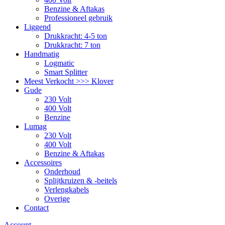
Benzine & Aftakas
Professioneel gebruik
Liggend
Drukkracht: 4-5 ton
Drukkracht: 7 ton
Handmatig
Logmatic
Smart Splitter
Meest Verkocht >>> Klover
Gude
230 Volt
400 Volt
Benzine
Lumag
230 Volt
400 Volt
Benzine & Aftakas
Accessoires
Onderhoud
Splijtkruizen & -beitels
Verlengkabels
Overige
Contact
Account