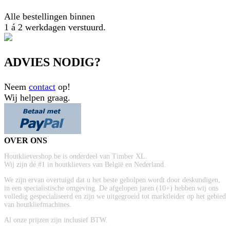
Alle bestellingen binnen
1 á 2 werkdagen verstuurd.
ADVIES NODIG?
Neem
contact
op!
Wij helpen graag.
OVER ONS
Houtklievershop.be is onderdeel van Timber XL.
Wij zijn dé #1 in houtklievers van België en Nederland.
We zijn ervan overtuigd dat u het beste geholpen wordt door deskundigen,
in een specialistische omgeving. De afgelopen jaren (10+) hebben wij ons
volledig gespecialiseerd en zijn we uitgegroeid tot marktleider op het gebied
van houtkliefmachines.
Al onze prijzen zijn inclusief BTW.