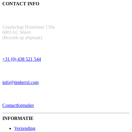
CONTACT INFO
ADRES
Graafschap Hornelaan 139a
6001AC Weert
(Bezoek op afspraak)
TELEFOON
+31 (0) 438 521 544
EMAIL
info@timberxl.com
CONTACTFORMULIER
Contactformulier
INFORMATIE
Verzending