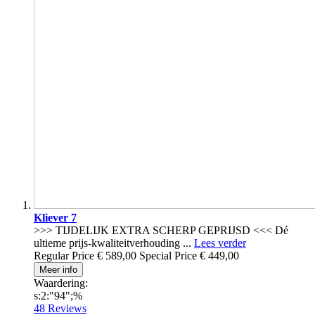
Kliever 7
>>> TIJDELIJK EXTRA SCHERP GEPRIJSD <<< Dé
ultieme prijs-kwaliteitverhouding ...
Lees verder
Regular Price
€ 589,00
Special Price
€ 449,00
Meer info
Waardering:
s:2:"94";%
48
Reviews