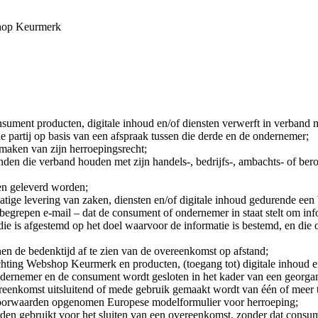
shop Keurmerk
sument producten, digitale inhoud en/of diensten verwerft in verband 
 partij op basis van een afspraak tussen die derde en de ondernemer;
maken van zijn herroepingsrecht;
inden die verband houden met zijn handels-, bedrijfs-, ambachts- of beroe
en geleverd worden;
matige levering van zaken, diensten en/of digitale inhoud gedurende een
egrepen e-mail – dat de consument of ondernemer in staat stelt om info
ie is afgestemd op het doel waarvoor de informatie is bestemd, en die
n de bedenktijd af te zien van de overeenkomst op afstand;
Stichting Webshop Keurmerk en producten, (toegang tot) digitale inhoud 
ndernemer en de consument wordt gesloten in het kader van een georgan
overeenkomst uitsluitend of mede gebruik gemaakt wordt van één of meer
e voorwaarden opgenomen Europese modelformulier voor herroeping;
den gebruikt voor het sluiten van een overeenkomst, zonder dat consume