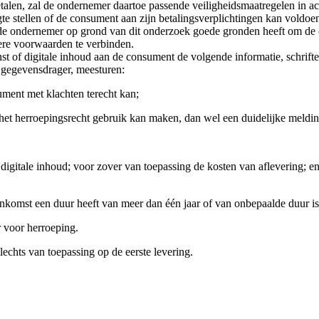
alen, zal de ondernemer daartoe passende veiligheidsmaatregelen in a
 stellen of de consument aan zijn betalingsverplichtingen kan voldoen,
e ondernemer op grond van dit onderzoek goede gronden heeft om de ov
dere voorwaarden te verbinden.
enst of digitale inhoud aan de consument de volgende informatie, schrif
gegevensdrager, meesturen:
ment met klachten terecht kan;
 herroepingsrecht gebruik kan maken, dan wel een duidelijke melding i
of digitale inhoud; voor zover van toepassing de kosten van aflevering; 
nkomst een duur heeft van meer dan één jaar of van onbepaalde duur is
r voor herroeping.
slechts van toepassing op de eerste levering.