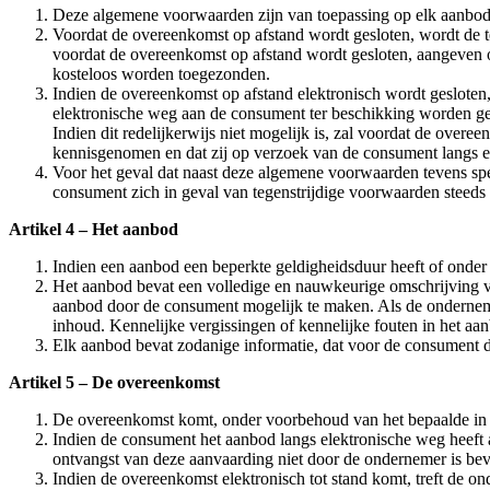
Deze algemene voorwaarden zijn van toepassing op elk aanbod
Voordat de overeenkomst op afstand wordt gesloten, wordt de t
voordat de overeenkomst op afstand wordt gesloten, aangeven 
kosteloos worden toegezonden.
Indien de overeenkomst op afstand elektronisch wordt gesloten
elektronische weg aan de consument ter beschikking worden g
Indien dit redelijkerwijs niet mogelijk is, zal voordat de ov
kennisgenomen en dat zij op verzoek van de consument langs e
Voor het geval dat naast deze algemene voorwaarden tevens spe
consument zich in geval van tegenstrijdige voorwaarden steeds 
Artikel 4 – Het aanbod
Indien een aanbod een beperkte geldigheidsduur heeft of onder
Het aanbod bevat een volledige en nauwkeurige omschrijving va
aanbod door de consument mogelijk te maken. Als de onderneme
inhoud. Kennelijke vergissingen of kennelijke fouten in het aa
Elk aanbod bevat zodanige informatie, dat voor de consument du
Artikel 5 – De overeenkomst
De overeenkomst komt, onder voorbehoud van het bepaalde in l
Indien de consument het aanbod langs elektronische weg heeft
ontvangst van deze aanvaarding niet door de ondernemer is be
Indien de overeenkomst elektronisch tot stand komt, treft de on