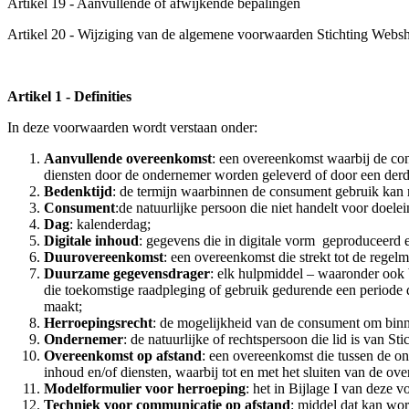
Artikel 19 - Aanvullende of afwijkende bepalingen
Artikel 20 - Wijziging van de algemene voorwaarden Stichting Web
Artikel 1 - Definities
In deze voorwaarden wordt verstaan onder:
Aanvullende overeenkomst
: een overeenkomst waarbij de con
diensten door de ondernemer worden geleverd of door een derde
Bedenktijd
: de termijn waarbinnen de consument gebruik kan 
Consument
:de natuurlijke persoon die niet handelt voor doele
Dag
: kalenderdag;
Digitale inhoud
: gegevens die in digitale vorm geproduceerd 
Duurovereenkomst
: een overeenkomst die strekt tot de regel
Duurzame gegevensdrager
: elk hulpmiddel – waaronder ook b
die toekomstige raadpleging of gebruik gedurende een periode d
maakt;
Herroepingsrecht
: de mogelijkheid van de consument om binne
Ondernemer
: de natuurlijke of rechtspersoon die lid is van 
Overeenkomst op afstand
: een overeenkomst die tussen de o
inhoud en/of diensten, waarbij tot en met het sluiten van de 
Modelformulier voor herroeping
: het in Bijlage I van dez
Techniek voor communicatie op afstand
: middel dat kan wor