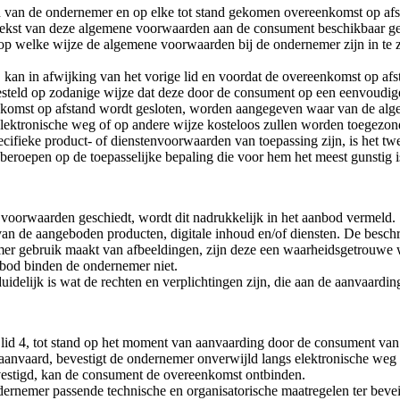
 van de ondernemer en op elke tot stand gekomen overeenkomst op af
ekst van deze algemene voorwaarden aan de consument beschikbaar gestel
op welke wijze de algemene voorwaarden bij de ondernemer zijn in te z
, kan in afwijking van het vorige lid en voordat de overeenkomst op af
esteld op zodanige wijze dat deze door de consument op een eenvoudi
ereenkomst op afstand wordt gesloten, worden aangegeven waar van de 
lektronische weg of op andere wijze kosteloos zullen worden toegezon
cifieke product- of dienstenvoorwaarden van toepassing zijn, is het t
beroepen op de toepasselijke bepaling die voor hem het meest gunstig 
 voorwaarden geschiedt, wordt dit nadrukkelijk in het aanbod vermeld.
n de aangeboden producten, digitale inhoud en/of diensten. De beschr
r gebruik maakt van afbeeldingen, zijn deze een waarheidsgetrouwe w
nbod binden de ondernemer niet.
idelijk is wat de rechten en verplichtingen zijn, die aan de aanvaardi
id 4, tot stand op het moment van aanvaarding door de consument van 
 aanvaard, bevestigt de ondernemer onverwijld langs elektronische weg
vestigd, kan de consument de overeenkomst ontbinden.
dernemer passende technische en organisatorische maatregelen ter bevei