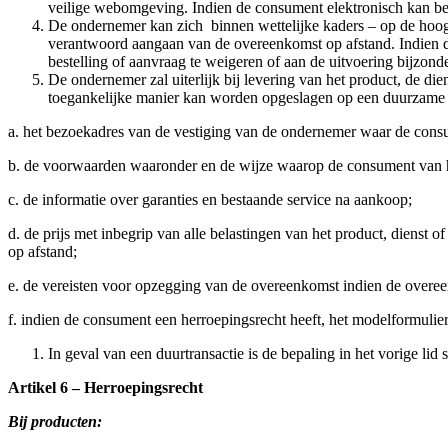
veilige webomgeving. Indien de consument elektronisch kan bet
De ondernemer kan zich binnen wettelijke kaders – op de hoogte
verantwoord aangaan van de overeenkomst op afstand. Indien d
bestelling of aanvraag te weigeren of aan de uitvoering bijzon
De ondernemer zal uiterlijk bij levering van het product, de di
toegankelijke manier kan worden opgeslagen op een duurzame 
a. het bezoekadres van de vestiging van de ondernemer waar de consu
b. de voorwaarden waaronder en de wijze waarop de consument van het
c. de informatie over garanties en bestaande service na aankoop;
d. de prijs met inbegrip van alle belastingen van het product, dienst 
op afstand;
e. de vereisten voor opzegging van de overeenkomst indien de overee
f. indien de consument een herroepingsrecht heeft, het modelformulie
In geval van een duurtransactie is de bepaling in het vorige lid 
Artikel 6 – Herroepingsrecht
Bij producten: