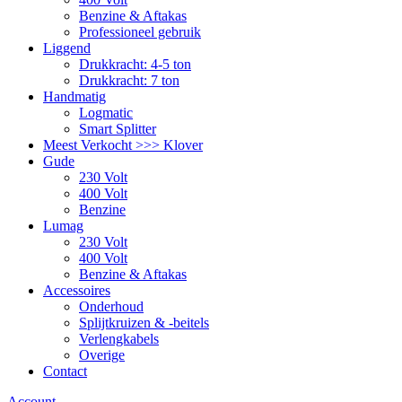
Benzine & Aftakas
Professioneel gebruik
Liggend
Drukkracht: 4-5 ton
Drukkracht: 7 ton
Handmatig
Logmatic
Smart Splitter
Meest Verkocht >>> Klover
Gude
230 Volt
400 Volt
Benzine
Lumag
230 Volt
400 Volt
Benzine & Aftakas
Accessoires
Onderhoud
Splijtkruizen & -beitels
Verlengkabels
Overige
Contact
Account