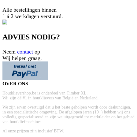
Alle bestellingen binnen
1 á 2 werkdagen verstuurd.
ADVIES NODIG?
Neem
contact
op!
Wij helpen graag.
OVER ONS
Houtklievershop.be is onderdeel van Timber XL.
Wij zijn dé #1 in houtklievers van België en Nederland.
We zijn ervan overtuigd dat u het beste geholpen wordt door deskundigen,
in een specialistische omgeving. De afgelopen jaren (10+) hebben wij ons
volledig gespecialiseerd en zijn we uitgegroeid tot marktleider op het gebied
van houtkliefmachines.
Al onze prijzen zijn inclusief BTW.