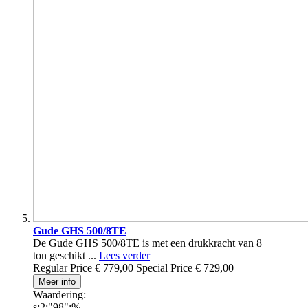
Gude GHS 500/8TE
De Gude GHS 500/8TE is met een drukkracht van 8
ton geschikt ...
Lees verder
Regular Price
€ 779,00
Special Price
€ 729,00
Meer info
Waardering:
s:2:"98";%