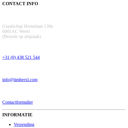
CONTACT INFO
ADRES
Graafschap Hornelaan 139a
6001AC Weert
(Bezoek op afspraak)
TELEFOON
+31 (0) 438 521 544
EMAIL
info@timberxl.com
CONTACTFORMULIER
Contactformulier
INFORMATIE
Verzending