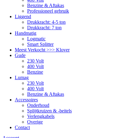
Benzine & Aftakas
Professioneel gebruik
Liggend
Drukkracht: 4-5 ton
Drukkracht: 7 ton
Handmatig
Logmatic
Smart Splitter
Meest Verkocht >>> Klover
Gude
230 Volt
400 Volt
Benzine
Lumag
230 Volt
400 Volt
Benzine & Aftakas
Accessoires
Onderhoud
Splijtkruizen & -beitels
Verlengkabels
Overige
Contact
Account