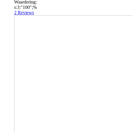
Waardering:
s:3:"100";%
2
Reviews