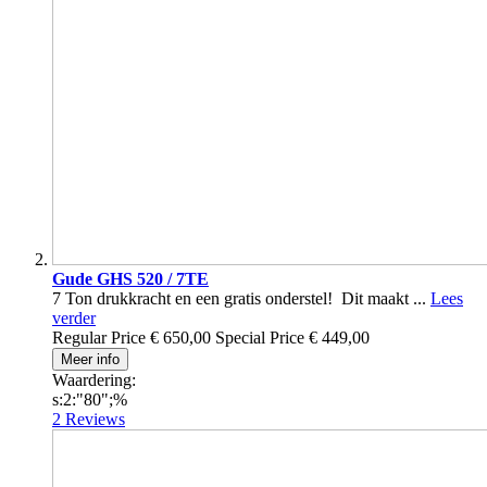
Gude GHS 520 / 7TE
7 Ton drukkracht en een gratis onderstel! Dit maakt ...
Lees
verder
Regular Price
€ 650,00
Special Price
€ 449,00
Meer info
Waardering:
s:2:"80";%
2
Reviews