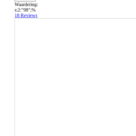
Waardering:
s:2:"98";%
18
Reviews