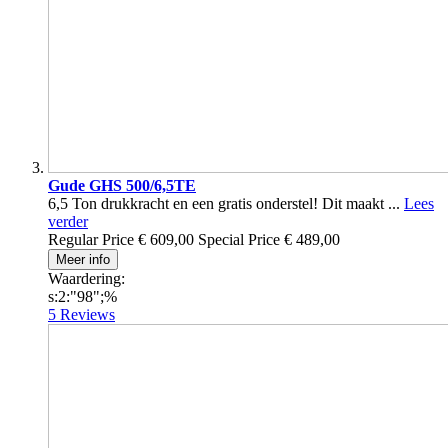
Gude GHS 500/6,5TE
6,5 Ton drukkracht en een gratis onderstel! Dit maakt ...
Lees
verder
Regular Price
€ 609,00
Special Price
€ 489,00
Meer info
Waardering:
s:2:"98";%
5
Reviews