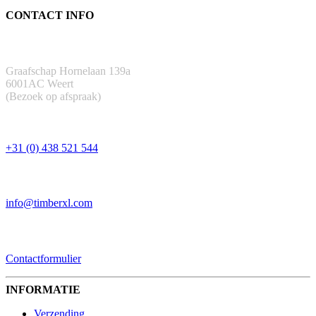
CONTACT INFO
ADRES
Graafschap Hornelaan 139a
6001AC Weert
(Bezoek op afspraak)
TELEFOON
+31 (0) 438 521 544
EMAIL
info@timberxl.com
CONTACTFORMULIER
Contactformulier
INFORMATIE
Verzending