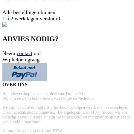
Alle bestellingen binnen
1 á 2 werkdagen verstuurd.
ADVIES NODIG?
Neem
contact
op!
Wij helpen graag.
OVER ONS
Houtklievershop.be is onderdeel van Timber XL.
Wij zijn dé #1 in houtklievers van België en Nederland.
We zijn ervan overtuigd dat u het beste geholpen wordt door deskundigen,
in een specialistische omgeving. De afgelopen jaren (10+) hebben wij ons
volledig gespecialiseerd en zijn we uitgegroeid tot marktleider op het gebied
van houtkliefmachines.
Al onze prijzen zijn inclusief BTW.