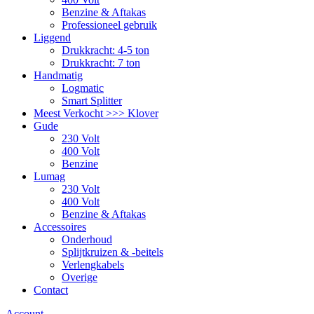
Benzine & Aftakas
Professioneel gebruik
Liggend
Drukkracht: 4-5 ton
Drukkracht: 7 ton
Handmatig
Logmatic
Smart Splitter
Meest Verkocht >>> Klover
Gude
230 Volt
400 Volt
Benzine
Lumag
230 Volt
400 Volt
Benzine & Aftakas
Accessoires
Onderhoud
Splijtkruizen & -beitels
Verlengkabels
Overige
Contact
Account