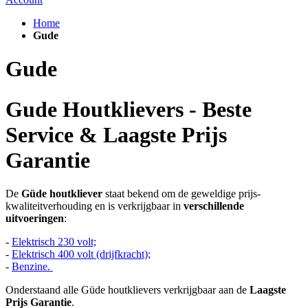
Home
Gude
Gude
Gude Houtklievers - Beste
Service & Laagste Prijs
Garantie
De
Güde houtkliever
staat bekend om de geweldige prijs-
kwaliteitverhouding en is verkrijgbaar in
verschillende
uitvoeringen
:
-
Elektrisch 230 volt;
-
Elektrisch 400 volt (drijfkracht);
-
Benzine.
Onderstaand alle Güde houtklievers verkrijgbaar aan de
Laagste
Prijs Garantie
.