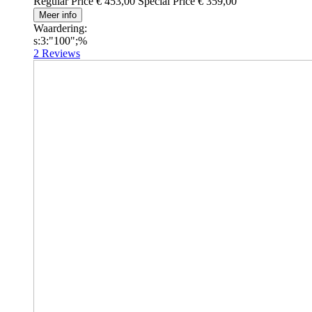
Regular Price
€ 453,00
Special Price
€ 359,00
Meer info
Waardering:
s:3:"100";%
2
Reviews