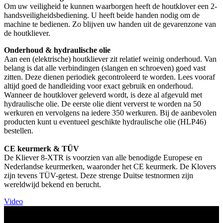
Om uw veiligheid te kunnen waarborgen heeft de houtklover een 2-
handsveiligheidsbediening. U heeft beide handen nodig om de
machine te bedienen. Zo blijven uw handen uit de gevarenzone van
de houtkliever.
Onderhoud & hydraulische olie
Aan een (elektrische) houtkliever zit relatief weinig onderhoud. Van
belang is dat alle verbindingen (slangen en schroeven) goed vast
zitten. Deze dienen periodiek gecontroleerd te worden. Lees vooraf
altijd goed de handleiding voor exact gebruik en onderhoud.
Wanneer de houtklover geleverd wordt, is deze al afgevuld met
hydraulische olie. De eerste olie dient ververst te worden na 50
werkuren en vervolgens na iedere 350 werkuren. Bij de aanbevolen
producten kunt u eventueel geschikte hydraulische olie (HLP46)
bestellen.
CE keurmerk & TÜV
De Kliever 8-XTR is voorzien van alle benodigde Europese en
Nederlandse keurmerken, waaronder het CE keurmerk. De Klovers
zijn tevens TÜV-getest. Deze strenge Duitse testnormen zijn
wereldwijd bekend en berucht.
Video