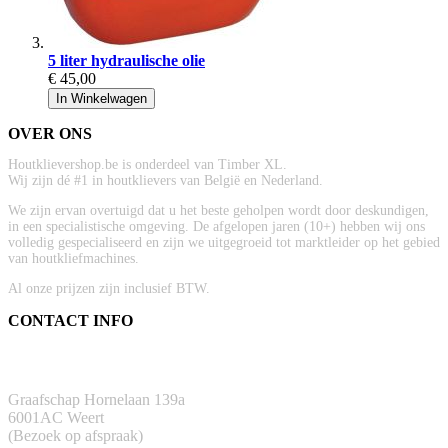
5 liter hydraulische olie
€ 45,00
In Winkelwagen
OVER ONS
Houtklievershop.be is onderdeel van Timber XL.
Wij zijn dé #1 in houtklievers van België en Nederland.
We zijn ervan overtuigd dat u het beste geholpen wordt door deskundigen,
in een specialistische omgeving. De afgelopen jaren (10+) hebben wij ons
volledig gespecialiseerd en zijn we uitgegroeid tot marktleider op het gebied
van houtkliefmachines.
Al onze prijzen zijn inclusief BTW.
CONTACT INFO
ADRES
Graafschap Hornelaan 139a
6001AC Weert
(Bezoek op afspraak)