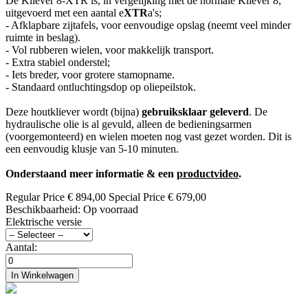
De Kliever 8-XTR is, in vergelijking met de normale Kliever 8,
uitgevoerd met een aantal e
XTR
a's;
- Afklapbare zijtafels, voor eenvoudige opslag (neemt veel minder
ruimte in beslag).
- Vol rubberen wielen, voor makkelijk transport.
- Extra stabiel onderstel;
- Iets breder, voor grotere stamopname.
- Standaard ontluchtingsdop op oliepeilstok.
Deze houtkliever wordt (bijna)
gebruiksklaar geleverd
. De
hydraulische olie is al gevuld, alleen de bedieningsarmen
(voorgemonteerd) en wielen moeten nog vast gezet worden. Dit is
een eenvoudig klusje van 5-10 minuten.
Onderstaand meer informatie & een
productvideo
.
Regular Price
€ 894,00
Special Price
€ 679,00
Beschikbaarheid:
Op voorraad
Elektrische versie
Aantal:
In Winkelwagen