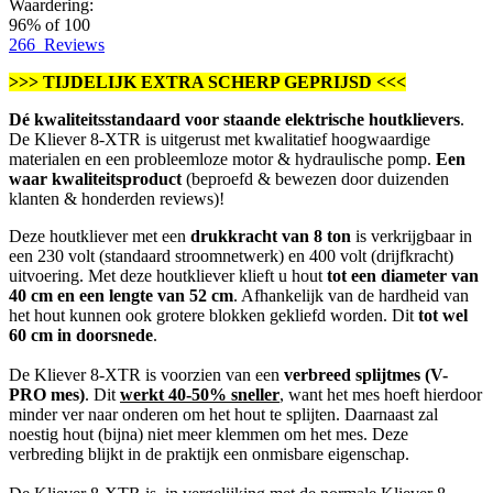
Waardering:
96
% of
100
266
Reviews
>>> TIJDELIJK EXTRA SCHERP GEPRIJSD <<<
Dé kwaliteitsstandaard voor staande elektrische houtklievers
.
De Kliever 8-XTR is uitgerust met kwalitatief hoogwaardige
materialen en een probleemloze motor & hydraulische pomp.
Een
waar kwaliteitsproduct
(beproefd & bewezen door duizenden
klanten & honderden reviews)!
Deze houtkliever met een
drukkracht van 8 ton
is verkrijgbaar in
een 230 volt (standaard stroomnetwerk) en 400 volt (drijfkracht)
uitvoering. Met deze houtkliever klieft u hout
tot een diameter van
40 cm en een lengte van 52 cm
. Afhankelijk van de hardheid van
het hout kunnen ook grotere blokken gekliefd worden. Dit
tot wel
60 cm in doorsnede
.
De Kliever 8-XTR is voorzien van een
verbreed splijtmes (V-
PRO mes)
. Dit
werkt 40-50% sneller
, want het mes hoeft hierdoor
minder ver naar onderen om het hout te splijten. Daarnaast zal
noestig hout (bijna) niet meer klemmen om het mes. Deze
verbreding blijkt in de praktijk een onmisbare eigenschap.