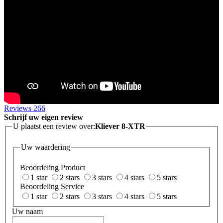
Reviews
266
Schrijf uw eigen review
U plaatst een review over:
Kliever 8-XTR
Uw waardering
Beoordeling Product
1 star
2 stars
3 stars
4 stars
5 stars
Beoordeling Service
1 star
2 stars
3 stars
4 stars
5 stars
Uw naam