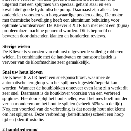
uitgerust met een splijtmes van speciaal gehard staal en een
kwalitatief goede hydraulische pomp. Daarnaast zijn alle stalen
onderdelen voorzien van hoogwaardige poedercoating. De motor
met thermische beveiliging heeft een aluminium behuizing voor
optimale warmteafvoer. De Kliever 8-XTR kan met recht een (bijna)
probleemloze machine genoemd worden. Dit is beproefd en
bewezen door duizenden klanten en honderden reviews.
Stevige wielen
De Kliever is voorzien van robuust uitgevoerde volledig rubberen
wielen. In combinatie met de handvaten en transportelastiek is
vervoer van de kloofmachine zeer gemakkelijk.
Snel uw hout kloven
De Kliever 8-XTR heeft een snelspanschroef, waarmee de
automatische terugloop van het splijtmes ingesteld/beperkt kan
worden. Wanneer de houtblokken ongeveer even lang zijn werkt dit
zeer snel. Daarnaast is de houtklover voorzien van een verbreed
splijtmes. Hierdoor splijt het hout sneller, want het mes hoeft minder
ver naar onderen om het hout te splijten (scheelt 50% van de tijd).
Nog een voordeel van de verbreding, is dat noestig hout niet klemt
om het splijtmes. Deze verbreding (beitelfunctie) scheelt een hoop
tijd en (klem)frustratie.
2-handsbediening