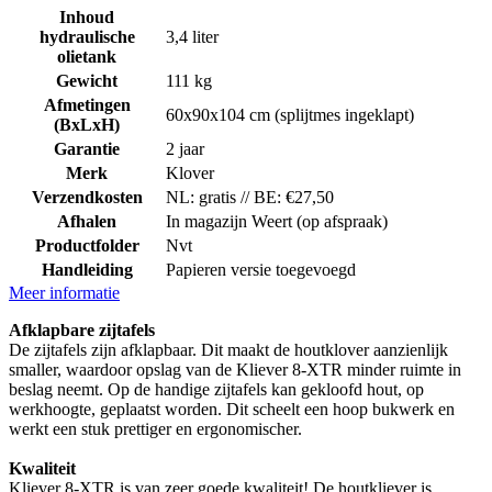
Inhoud
hydraulische
3,4 liter
olietank
Gewicht
111 kg
Afmetingen
60x90x104 cm (splijtmes ingeklapt)
(BxLxH)
Garantie
2 jaar
Merk
Klover
Verzendkosten
NL: gratis // BE: €27,50
Afhalen
In magazijn Weert (op afspraak)
Productfolder
Nvt
Handleiding
Papieren versie toegevoegd
Meer informatie
Afklapbare zijtafels
De zijtafels zijn afklapbaar. Dit maakt de houtklover aanzienlijk
smaller, waardoor opslag van de Kliever 8-XTR minder ruimte in
beslag neemt. Op de handige zijtafels kan gekloofd hout, op
werkhoogte, geplaatst worden. Dit scheelt een hoop bukwerk en
werkt een stuk prettiger en ergonomischer.
Kwaliteit
Kliever 8-XTR is van zeer goede kwaliteit!
De houtkliever is