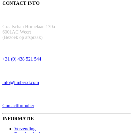
CONTACT INFO
ADRES
Graafschap Hornelaan 139a
6001AC Weert
(Bezoek op afspraak)
TELEFOON
+31 (0) 438 521 544
EMAIL
info@timberxl.com
CONTACTFORMULIER
Contactformulier
INFORMATIE
Verzending