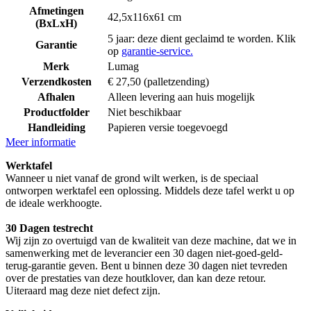
Afmetingen
42,5x116x61 cm
(BxLxH)
5 jaar: deze dient geclaimd te worden. Klik
Garantie
op
garantie-service.
Merk
Lumag
Verzendkosten
€ 27,50 (palletzending)
Afhalen
Alleen levering aan huis mogelijk
Productfolder
Niet beschikbaar
Handleiding
Papieren versie toegevoegd
Meer informatie
Werktafel
Wanneer u niet vanaf de grond wilt werken, is de speciaal
ontworpen werktafel een oplossing. Middels deze tafel werkt u op
de ideale werkhoogte.
30 Dagen testrecht
Wij zijn zo overtuigd van de kwaliteit van deze machine, dat we in
samenwerking met de leverancier een 30 dagen niet-goed-geld-
terug-garantie geven. Bent u binnen deze 30 dagen niet tevreden
over de prestaties van deze houtklover, dan kan deze retour.
Uiteraard mag deze niet defect zijn.