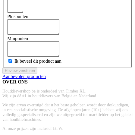
Pluspunten
Minpunten
Ik beveel dit product aan
Review versturen
Aanbevolen producten
OVER ONS
Houtklievershop.be is onderdeel van Timber XL.
Wij zijn dé #1 in houtklievers van België en Nederland.
We zijn ervan overtuigd dat u het beste geholpen wordt door deskundigen,
in een specialistische omgeving. De afgelopen jaren (10+) hebben wij ons
volledig gespecialiseerd en zijn we uitgegroeid tot marktleider op het gebied
van houtkliefmachines.
Al onze prijzen zijn inclusief BTW.