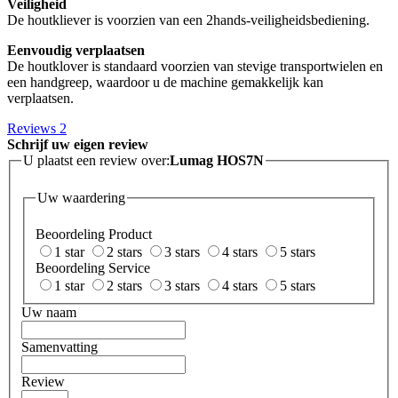
Veiligheid
De houtkliever is voorzien van een 2hands-veiligheidsbediening.
Eenvoudig verplaatsen
De houtklover is standaard voorzien van stevige transportwielen en
een handgreep, waardoor u de machine gemakkelijk kan
verplaatsen.
Reviews
2
Schrijf uw eigen review
U plaatst een review over:
Lumag HOS7N
Uw waardering
Beoordeling Product
1 star
2 stars
3 stars
4 stars
5 stars
Beoordeling Service
1 star
2 stars
3 stars
4 stars
5 stars
Uw naam
Samenvatting
Review