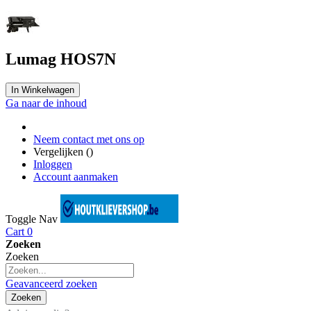
Lumag HOS7N
In Winkelwagen
Ga naar de inhoud
Neem contact met ons op
Vergelijken (
)
Inloggen
Account aanmaken
Toggle Nav
Cart
0
Zoeken
Zoeken
Geavanceerd zoeken
Zoeken