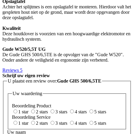
Opslagtafel
Achter het splijtmes is een opslagtafel te monteren. Hierdoor valt het
gespleten hout niet op de grond, maar wordt deze opgevangen door
deze opslagtafel.
Kwaliteit
Deze houtklover is voorzien van een hoogwaardige elektromotor en
hydraulisch systeem.
Gude W520/5,5T UG
De Gude GHS 500/6,5TE is de opvolger van de "Gude W520".
Onder andere de veiligheid en ergonomie zijn verbeterd.
Reviews
5
Schrijf uw eigen review
U plaatst een review over:
Gude GHS 500/6,5TE
Uw waardering
Beoordeling Product
1 star
2 stars
3 stars
4 stars
5 stars
Beoordeling Service
1 star
2 stars
3 stars
4 stars
5 stars
Uw naam