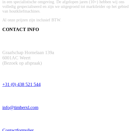
in een specialistische omgeving. De afgelopen jaren (10+) hebben wij ons
volledig gespecialiseerd en zijn we uitgegroeid tot marktleider op het gebied
van houtkliefmachines.
Al onze prijzen zijn inclusief BTW.
CONTACT INFO
ADRES
Graafschap Hornelaan 139a
6001AC Weert
(Bezoek op afspraak)
TELEFOON
+31 (0) 438 521 544
EMAIL
info@timberxl.com
CONTACTFORMULIER
Contactformulier