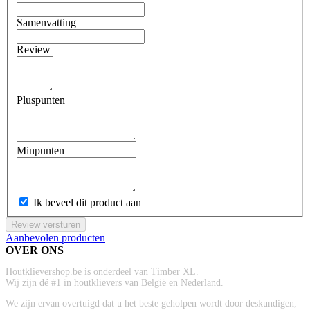
Samenvatting
Review
Pluspunten
Minpunten
Ik beveel dit product aan
Review versturen
Aanbevolen producten
OVER ONS
Houtklievershop.be is onderdeel van Timber XL.
Wij zijn dé #1 in houtklievers van België en Nederland.
We zijn ervan overtuigd dat u het beste geholpen wordt door deskundigen,