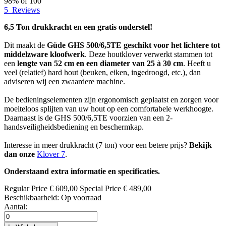
98
% of
100
5
Reviews
6,5 Ton drukkracht en een gratis onderstel!
Dit maakt de
Güde GHS 500/6,5TE
geschikt voor het lichtere tot
middelzware kloofwerk
. Deze houtklover verwerkt stammen tot
een
lengte van 52 cm en een diameter van 25 à 30 cm
. Heeft u
veel (relatief) hard hout (beuken, eiken, ingedroogd, etc.), dan
adviseren wij een zwaardere machine.
De bedieningselementen zijn ergonomisch geplaatst en zorgen voor
moeiteloos splijten van uw hout op een comfortabele werkhoogte.
Daarnaast is de GHS 500/6,5TE voorzien van een 2-
handsveiligheidsbediening en beschermkap.
Interesse in meer drukkracht (7 ton) voor een betere prijs?
Bekijk
dan onze
Klover 7
.
Onderstaand extra informatie en specificaties.
Regular Price
€ 609,00
Special Price
€ 489,00
Beschikbaarheid:
Op voorraad
Aantal: