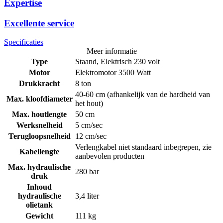
Expertise
Excellente service
Specificaties
Meer informatie
Type
Staand, Elektrisch 230 volt
Motor
Elektromotor 3500 Watt
Drukkracht
8 ton
40-60 cm (afhankelijk van de hardheid van
Max. kloofdiameter
het hout)
Max. houtlengte
50 cm
Werksnelheid
5 cm/sec
Terugloopsnelheid
12 cm/sec
Verlengkabel niet standaard inbegrepen, zie
Kabellengte
aanbevolen producten
Max. hydraulische
280 bar
druk
Inhoud
hydraulische
3,4 liter
olietank
Gewicht
111 kg