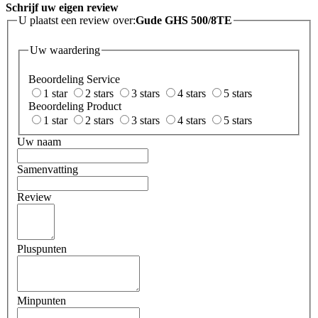
Schrijf uw eigen review
U plaatst een review over:
Gude GHS 500/8TE
Uw waardering
Beoordeling Service
1 star
2 stars
3 stars
4 stars
5 stars
Beoordeling Product
1 star
2 stars
3 stars
4 stars
5 stars
Uw naam
Samenvatting
Review
Pluspunten
Minpunten