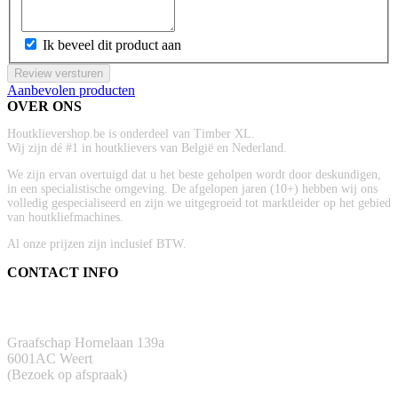
Ik beveel dit product aan
Review versturen
Aanbevolen producten
OVER ONS
Houtklievershop.be is onderdeel van Timber XL.
Wij zijn dé #1 in houtklievers van België en Nederland.
We zijn ervan overtuigd dat u het beste geholpen wordt door deskundigen,
in een specialistische omgeving. De afgelopen jaren (10+) hebben wij ons
volledig gespecialiseerd en zijn we uitgegroeid tot marktleider op het gebied
van houtkliefmachines.
Al onze prijzen zijn inclusief BTW.
CONTACT INFO
ADRES
Graafschap Hornelaan 139a
6001AC Weert
(Bezoek op afspraak)