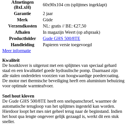
Afmetingen
60x90x104 cm (splijtmes ingeklapt)
(BxLxH)
Garantie
2 jaar
Merk
Güde
Verzendkosten
NL: gratis // BE: €27,50
Afhalen
In magazijn Weert (op afspraak)
Productfolder
Gude GHS 500/8TE
Handleiding
Papieren versie toegevoegd
Meer informatie
Kwaliteit
De houtklover is uitgerust met een splijtmes van speciaal gehard
staal en een kwalitatief goede hydraulische pomp. Daarnaast zijn
alle stalen onderdelen voorzien van hoogwaardige poedercoating.
De motor met thermische beveiliging heeft een aluminium behuizing
voor optimale warmteafvoer.
Snel hout kloven
De Gude GHS 500/8TE heeft een snelspanschroef, waarmee de
automatische terugloop van het splijtmes ingesteld kan worden.
Hierdoor loopt het mes niet geheel terug naar de beginstand. Indien
het hout qua lengte ongeveer gelijk gezaagd is, werkt dit een stuk
sneller.