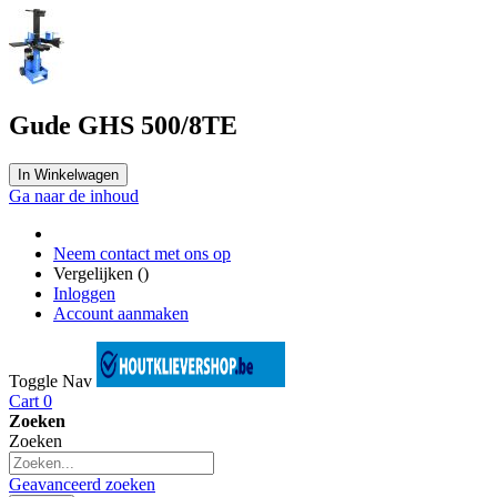
Gude GHS 500/8TE
In Winkelwagen
Ga naar de inhoud
Neem contact met ons op
Vergelijken (
)
Inloggen
Account aanmaken
Toggle Nav
Cart
0
Zoeken
Zoeken
Geavanceerd zoeken