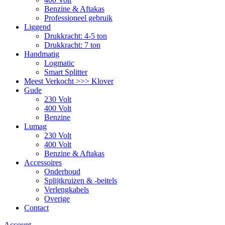
Benzine & Aftakas
Professioneel gebruik
Liggend
Drukkracht: 4-5 ton
Drukkracht: 7 ton
Handmatig
Logmatic
Smart Splitter
Meest Verkocht >>> Klover
Gude
230 Volt
400 Volt
Benzine
Lumag
230 Volt
400 Volt
Benzine & Aftakas
Accessoires
Onderhoud
Splijtkruizen & -beitels
Verlengkabels
Overige
Contact
Account