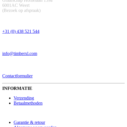
Graafschap Hornelaan 139a
6001AC Weert
(Bezoek op afspraak)
TELEFOON
+31 (0) 438 521 544
EMAIL
info@timberxl.com
CONTACTFORMULIER
Contactformulier
INFORMATIE
Verzending
Betaalmethoden
Garantie & retour