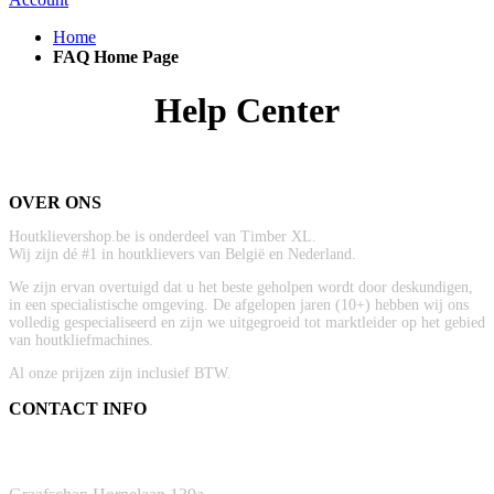
Home
FAQ Home Page
Help Center
OVER ONS
Houtklievershop.be is onderdeel van Timber XL.
Wij zijn dé #1 in houtklievers van België en Nederland.
We zijn ervan overtuigd dat u het beste geholpen wordt door deskundigen,
in een specialistische omgeving. De afgelopen jaren (10+) hebben wij ons
volledig gespecialiseerd en zijn we uitgegroeid tot marktleider op het gebied
van houtkliefmachines.
Al onze prijzen zijn inclusief BTW.
CONTACT INFO
ADRES