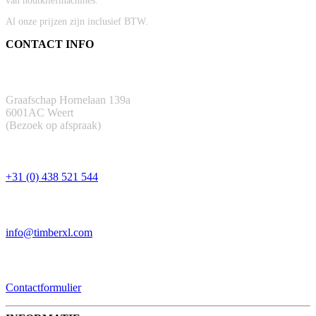
van houtkliefmachines.
Al onze prijzen zijn inclusief BTW.
CONTACT INFO
ADRES
Graafschap Hornelaan 139a
6001AC Weert
(Bezoek op afspraak)
TELEFOON
+31 (0) 438 521 544
EMAIL
info@timberxl.com
CONTACTFORMULIER
Contactformulier