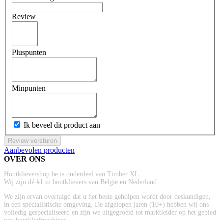
Review
Pluspunten
Minpunten
Ik beveel dit product aan
Review versturen
Aanbevolen producten
OVER ONS
Houtklievershop.be is onderdeel van Timber XL.
Wij zijn dé #1 in houtklievers van België en Nederland.
We zijn ervan overtuigd dat u het beste geholpen wordt door deskundigen,
in een specialistische omgeving. De afgelopen jaren (10+) hebben wij ons
volledig gespecialiseerd en zijn we uitgegroeid tot marktleider op het gebied