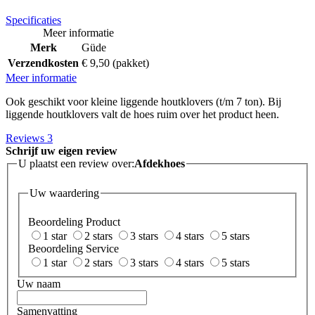
Specificaties
Meer informatie
Merk
Güde
Verzendkosten
€ 9,50 (pakket)
Meer informatie
Ook geschikt voor kleine liggende houtklovers (t/m 7 ton). Bij
liggende houtklovers valt de hoes ruim over het product heen.
Reviews
3
Schrijf uw eigen review
U plaatst een review over:
Afdekhoes
Uw waardering
Beoordeling Product
1 star
2 stars
3 stars
4 stars
5 stars
Beoordeling Service
1 star
2 stars
3 stars
4 stars
5 stars
Uw naam
Samenvatting