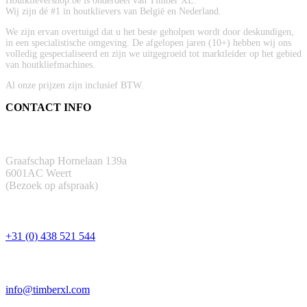
Houtklievershop.be is onderdeel van Timber XL.
Wij zijn dé #1 in houtklievers van België en Nederland.
We zijn ervan overtuigd dat u het beste geholpen wordt door deskundigen,
in een specialistische omgeving. De afgelopen jaren (10+) hebben wij ons
volledig gespecialiseerd en zijn we uitgegroeid tot marktleider op het gebied
van houtkliefmachines.
Al onze prijzen zijn inclusief BTW.
CONTACT INFO
ADRES
Graafschap Hornelaan 139a
6001AC Weert
(Bezoek op afspraak)
TELEFOON
+31 (0) 438 521 544
EMAIL
info@timberxl.com