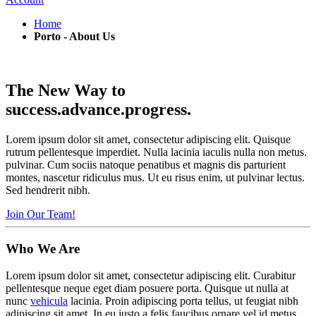
Home
Porto - About Us
The New Way to
success.
advance.
progress.
Lorem ipsum dolor sit amet, consectetur adipiscing elit. Quisque
rutrum pellentesque imperdiet. Nulla lacinia iaculis nulla non
metus.
pulvinar. Cum sociis natoque penatibus et magnis dis parturient
montes, nascetur ridiculus mus. Ut eu risus enim, ut pulvinar lectus.
Sed hendrerit nibh.
Join Our Team!
Who
We Are
Lorem ipsum dolor sit amet, consectetur adipiscing elit. Curabitur
pellentesque neque eget diam posuere porta. Quisque ut nulla at
nunc
vehicula
lacinia. Proin adipiscing porta tellus, ut feugiat nibh
adipiscing sit amet. In eu justo a felis faucibus ornare vel id metus.