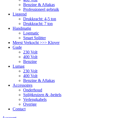
Benzine & Aftakas
Professioneel gebruik
Liggend
Drukkracht: 4-5 ton
Drukkracht: 7 ton
Handmatig
Logmatic
Smart Splitter
Meest Verkocht >>> Klover
Gude
230 Volt
400 Volt
Benzine
Lumag
230 Volt
400 Volt
Benzine & Aftakas
Accessoires
Onderhoud
Splijtkruizen & -beitels
Verlengkabels
Overige
Contact
Account